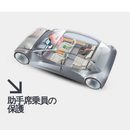
助手席乗員の
保護