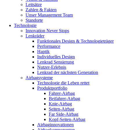
Leitsätze
Zahlen & Fakten
Unser Management Team
Standorte
Technologie
Innovation Never Stops
Lenkräder
Funktionales Design & Technologieträger
Performance
Haptik
Individuelles Design
Lenkrad Sensierung
Nutzer-Erlebnis
Lenkrad der nächsten Generation
Airbagsysteme
Technologie die Leben rettet
Produktportfolio
Fahrer-Airbag
Beifahrer-Airbag
Knie-Airbag
Seiten-Airbag
Far Side-Airbag
Kopf-Seiten-Airbag
Airbaginnovationen
Airbagkomponenten