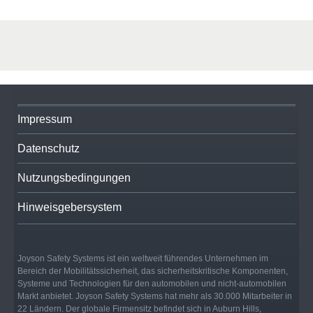
Impressum
Datenschutz
Nutzungsbedingungen
Hinweisgebersystem
Joyson Safety Systems ist ein weltweit führendes Unternehmen im
Bereich der Mobilitätssicherheit, das sicherheitskritische Komponenten,
Systeme und Technologien für den automobilen und nicht-automobilen
Markt anbietet. Joyson Safety Systems hat mehr als 30.000 Mitarbeiter in
22 Ländern. Der globale Firmensitz befindet sich in Auburn Hills,