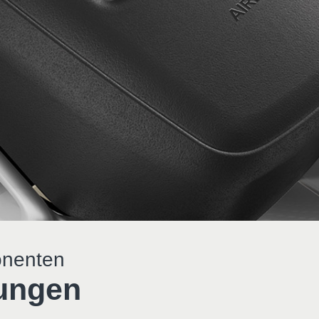
onenten
ungen