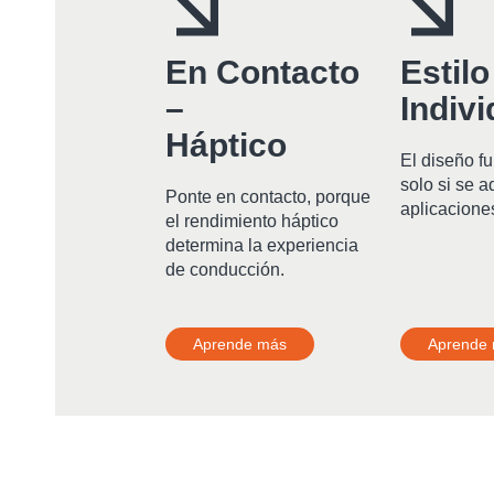
En Contacto
Estilo
–
Indivi
Háptico
El diseño f
solo si se a
Ponte en contacto, porque
aplicaciones
el rendimiento háptico
determina la experiencia
de conducción.
Aprende más
Aprende