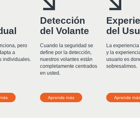
Detección
Experie
dual
del Volante
del Usu
unciona, pero
Cuando la seguridad se
La experiencia 
dapta a
define por la detección,
y la experienci
 individuales.
nuestros volantes están
usuario es do
completamente centrados
sobresalimos.
en usted.
 más
Aprende más
Aprende má